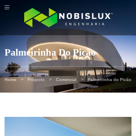
content
Palmeirinha Do Picão
>
>
>
Home
Projects
Comercial
Palmeirinha do Picão