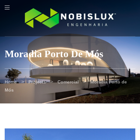
content
Moradia Porto De Mós
>
>
>
Home
Projects
Comercial
Moradia Porto de
Mós