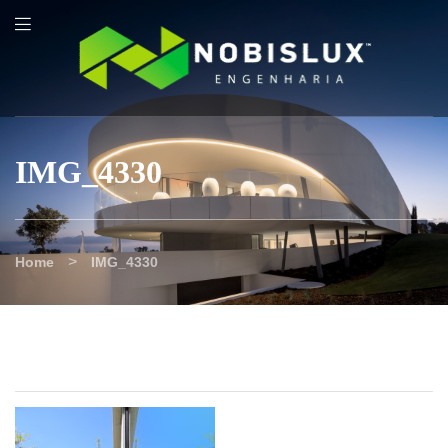
content
IMG_4330
>
Home
IMG_4330