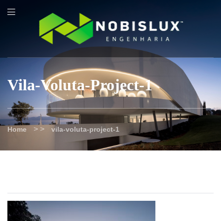
content
Vila-Voluta-Project-1
> >
Home
vila-voluta-project-1